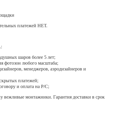
лощадки
тельных платежей НЕТ.
:
здушных шаров более 5 лет;
я фотозон любого масштаба;
изайнеров, менеджеров, аэродизайнеров и
 скрытых платежей;
оговору и оплата на Р/С;
ну вежливые монтажники. Гарантия доставки в срок