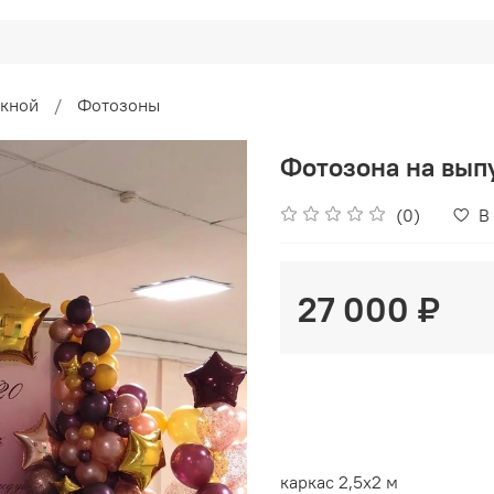
скной
Фотозоны
Фотозона на вып
(0)
В
27 000 ₽
каркас 2,5х2 м