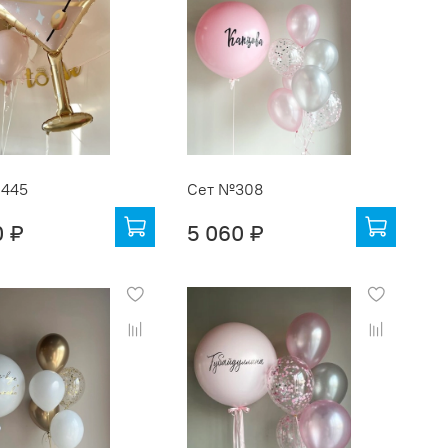
1445
Сет №308
0 ₽
5 060 ₽