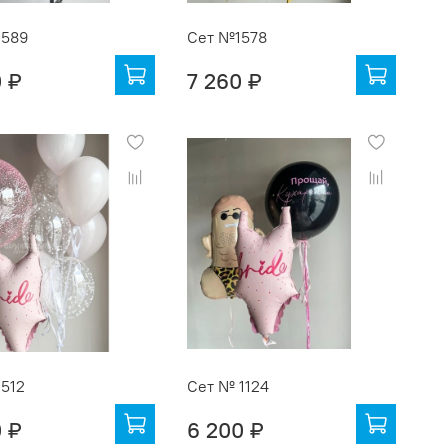
1589
Сет №1578
0 ₽
7 260 ₽
512
Сет № 1124
0 ₽
6 200 ₽