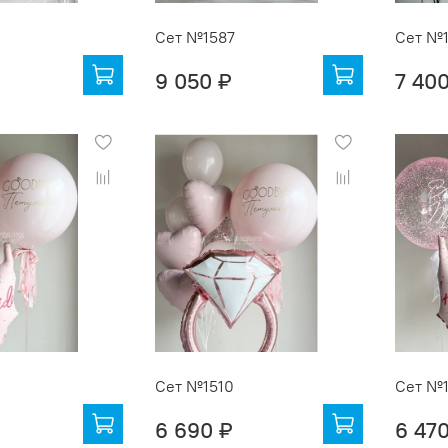
Сет №1587
Сет №
9 050 ₽
7 40
Сет №1510
Сет №1
6 690 ₽
6 47