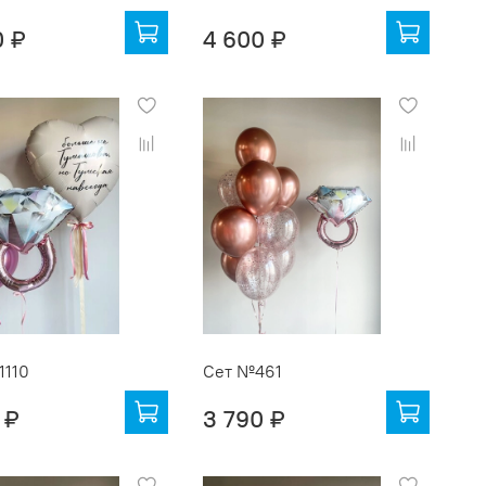
0 ₽
4 600 ₽
1110
Сет №461
 ₽
3 790 ₽