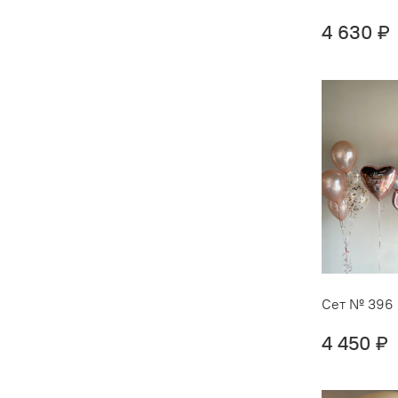
4 630 ₽
Сет № 396
4 450 ₽