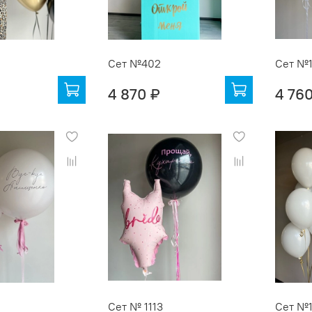
Сет №402
Сет №
4 870 ₽
4 76
Сет № 1113
Сет №1