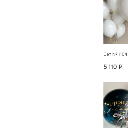
Сет № 1104
5 110 ₽