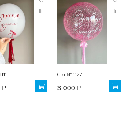
1111
Сет № 1127
 ₽
3 000 ₽