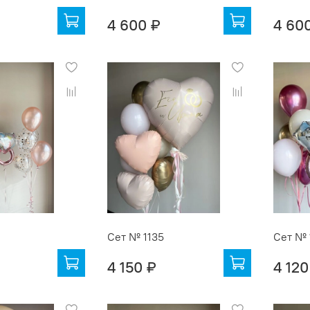
4 600 ₽
4 60
Сет № 1135
Сет № 
4 150 ₽
4 120