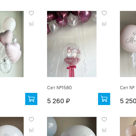
Сет №1580
Сет № 
5 260 ₽
5 25