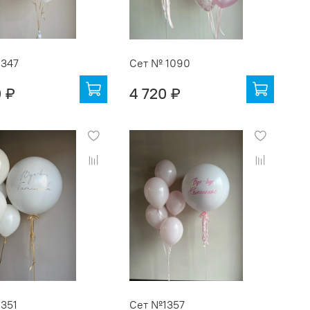
1347
Сет № 1090
0 ₽
4 720 ₽
351
Сет №1357