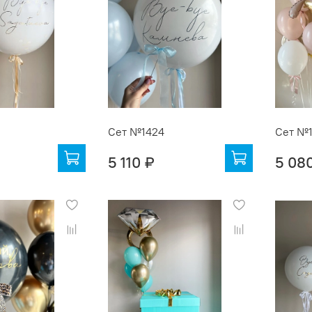
Сет №1424
Сет №
5 110 ₽
5 08