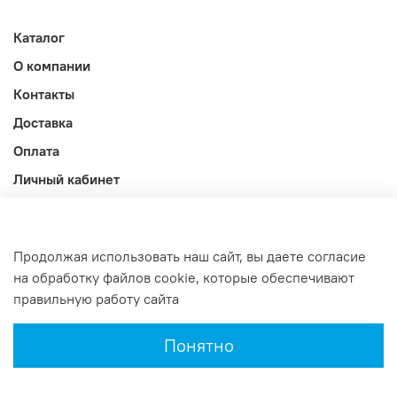
Каталог
О компании
Контакты
Доставка
Оплата
Личный кабинет
Акции
Блог
Продолжая использовать наш сайт, вы даете согласие
Оферта и политика конфиденциальности
на обработку файлов cookie, которые обеспечивают
правильную работу сайта
Интернет-магазин создан на InSales
Понятно
Главная
Поиск
Корзина
Избранное
Профиль