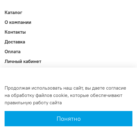
Каталог
О компании
Контакты
Доставка
Оплата
Личный кабинет
Акции
Блог
Продолжая использовать наш сайт, вы даете согласие
Оферта и политика конфиденциальности
на обработку файлов cookie, которые обеспечивают
правильную работу сайта
Интернет-магазин создан на InSales
Понятно
Главная
Поиск
Корзина
Избранное
Профиль